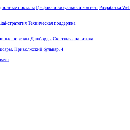
ционные порталы
Графика и визуальный контент
Разработка Web
ital-стратегия
Техническая поддержка
ивные порталы
Дашборды
Сквозная аналитика
оксары, Приволжский бульвар, 4
амма