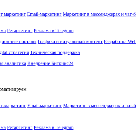
т маркетинг
Email-маркетинг
Маркетинг в мессенджерах и чат-
ама
Ретаргетинг
Реклама в Telegram
ционные порталы
Графика и визуальный контент
Разработка Web
gital-стратегия
Техническая поддержка
ая аналитика
Внедрение Битрикс24
томатизируем
т-маркетинг
Email-маркетинг
Маркетинг в мессенджерах и чат-
ама
Ретаргетинг
Реклама в Telegram