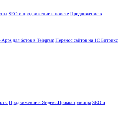
боты
SEO и продвижение в поиске
Продвижение в
 Apps для ботов в Telegram
Перенос сайтов на 1С Битрикс
боты
Продвижение в Яндекс.Промостраницы
SEO и