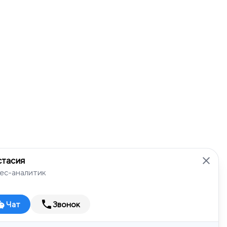
стасия
ес-аналитик
Чат
Звонок