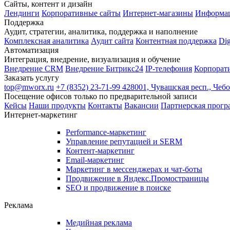
Сайты, контент и дизайн
Лендинги
Корпоративные сайты
Интернет-магазины
Информа
Поддержка
Аудит, стратегии, аналитика, поддержка и наполнение
Комплексная аналитика
Аудит сайта
Контентная поддержка
Dig
Автоматизация
Интеграция, внедрение, визуализация и обучение
Внедрение CRM
Внедрение Битрикс24
IP-телефония
Корпорат
Заказать услугу
top@mworx.ru
+7 (8352) 23-71-99
428001, Чувашская респ., Чеб
Посещение офисов только по предварительной записи
Кейсы
Наши продукты
Контакты
Вакансии
Партнерская прогр
Интернет-маркетинг
Performance-маркетинг
Управление репутацией и SERM
Контент-маркетинг
Email-маркетинг
Маркетинг в мессенджерах и чат-боты
Продвижение в Яндекс.Промостраницы
SEO и продвижение в поиске
Реклама
Медийная реклама