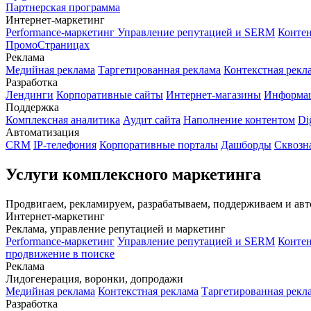
Партнерская программа
Интернет-маркетинг
Performance-маркетинг
Управление репутацией и SERM
Контен
ПромоСтраницах
Реклама
Медийная реклама
Таргетированная реклама
Контекстная рекл
Разработка
Лендинги
Корпоративные сайты
Интернет-магазины
Информа
Поддержка
Комплексная аналитика
Аудит сайта
Наполнение контентом
Di
Автоматизация
CRM
IP-телефония
Корпоративные порталы
Дашборды
Сквозн
Услуги комплексного маркетинга
Продвигаем, рекламируем, разрабатываем, поддерживаем и ав
Интернет-маркетинг
Реклама, управление репутацией и маркетинг
Performance-маркетинг
Управление репутацией и SERM
Контен
продвижение в поиске
Реклама
Лидогенерация, воронки, допродажи
Медийная реклама
Контекстная реклама
Таргетированная рекл
Разработка