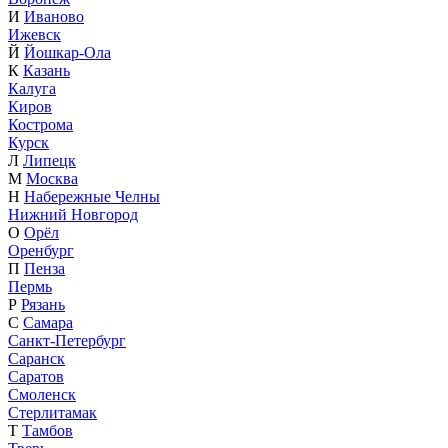
И
Иваново
Ижевск
Й
Йошкар-Ола
К
Казань
Калуга
Киров
Кострома
Курск
Л
Липецк
М
Москва
Н
Набережные Челны
Нижний Новгород
О
Орёл
Оренбург
П
Пенза
Пермь
Р
Рязань
С
Самара
Санкт-Петербург
Саранск
Саратов
Смоленск
Стерлитамак
Т
Тамбов